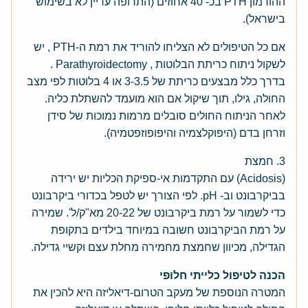
ההורמון PTH בכ- 40 אחוזים (התרופה עדיין לא בשימוש
בישראל).
אם כל הטיפולים לא הצליחו להוריד את רמת ה-PTH , יש
לשקול ניתוח כריתת הבלוטות , Parathyroidectomy .
בדרך כלל מבצעים כריתת של 3-3.5 או 4 בלוטות לפי מצב
החולה, גילו, תוך שיקול אם הוא מועמד להשתלת כליה.
לאחר הניתוח החולים סובלים מרמות נמוכות של סידן
וזרחן בדם (היפוקלצמיה והיפופוזפטמיה).
3. חמצת
(Acidosis) עם התקדמות אי-ספיקת הכליות יש ירידה
בביקרבונט וב- pH. לפי הצורך יש לטפל בכדורי ביקרבונט
כדי לשמור על רמת ביקרבונט של 20-22 מא"ק/ל'. שמירה
על רמת הביקרבונט חשובה במיוחד בילדים בתקופת
הגדילה, מכיוון שחמצת מחמירה מחלת עצם וקשיי גדילה.
הכנה לטיפול כלייתי חלופי
המטרה הנוספת של מעקב הטרום-דיאליזה היא להכין את