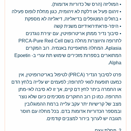
• המוליזה (הרס של כדוריות אדומות).
• זיהום פעיל או דלקת לא זיהומית, כגון מחלת לופוס פעילה
• בחולים המטופלים בדיאליזה, דיאליזה לא מספקת
• היפר-פראתירואידיזם משנית קשה
• סיבוך נדיר ממתן אריטרופויטין, עם יצירת נוגדנים
לתרופה והיווצרות מחלה בשם PRCA-Pure Red Cell
Aplasia. המחלה מתאפיינת באנמיה. רוב המקרים
המתוארים בספרות מזכירים שימוש תת עורי ב- Epoetin
Alpha.
פרט לסיבוך הנדיר (PRCA) לטיפול באריטרופויטין, אין
כמעט תופעות לוואי לתרופה; לפעמים יש עלייה בלחץ הדם
או החמרה ביתר לחץ דם קיים, אך זו לא סיבה לאי-מתן
התרופה. כמו כן רוב החוקרים מסכימים כיום שלא נוצר
מצב של קרישיות יתר עקב עלייה ברמת ההמוגלובין
ובמספר הכדוריות אדומות בדם. בכל מחלה עם חוסר
תגובה יש לערוך בירור למצבים קודמים.
2. מחלת עצם