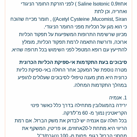
אחוזSaline Isotonic 0.9 ) לפני הזרקת החומר הניגודי
ואחריה, וכן לתת
Acetyl Cysteine ,Mucomist, Siran)) , חומר מכייח שהוכח
כי הוא מגן על הכליות מפני החומר הניגודי.
מכיוון שרשימת התרופות המשפיעות על תפקוד הכליות
ארוכה, ודורשת התאמה לרמת תפקוד הכליות, מומלץ
להתייעץ עם רופא המטפל לפני השימוש בכל תרופה שהיא.
סיבוכים בעת התקדמות אי-ספיקת הכליות הכרונית
מטרה נוספת של המעקב אחר החולה באי-ספיקת כליות
כרונית היא מתן מענה טיפולי לסיבוכים שעלולים להופיע
במהלך התקדמות המחלה.
1. אנמיה
ירידה בהמוגלובין מתחילה בדרך כלל כאשר פינוי
הקריאטינין נמוך מ- 60 מ"ל/דקה.
בכל חולה עם אנמיה יש לבדוק את משק הברזל. אם רמת
הריווי היא מתחת ל-20אחוזים, או פריטין, המשקף את
מחסני הברזל בגוף, פחות מ- 100 ננוגרם/ד"ל,