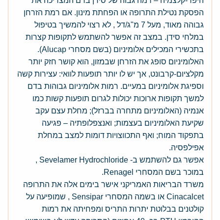
היפר-קלצמיה – רמה גבוה של סידן בדם המצריכה את
הפסקת נטילת התרופה או הפחתת מינון. אם רמת הזרחן
גבוהה מאוד, מעל 7 מ"ג/דל , לא רצוי להמשיך בטיפול
במלחי סידן. במצב זה אפשר להשתמש לתקופות קצרות
בתכשירי המכילים אלומיניום (בשם מסחרי Alucap).
האלומיניום סופג את הזרחן שבמזון, הוא קושר חזק יותר
מקלציום-קרבונט, אך יש לו יותר תופעות לוואי: עצירות קשה
וספיגת אלומיניום במעיים. רמות אלומיניום גבוהות בדם
למשך תקופות ארוכות יכולות לגרום תופעות קשות כמו
אנמיה (האלומיניום מתחרה בברזל); מחלת עצם עקב
שקיעת האלומיניום בעצמות; ואנצפלופתיה – פגיעה
בתפקוד המוח; ואף התכווצויות דומות למצב במחלת
אפילפסיה.
אפשר גם להשתמש ב- Sevelamer Hydrochloride ,
במוכר בשם המסחרי Renagel.
משרד הבריאות האמריקני אישר בימים אלה את התרופה
Cinacalcet או בשמה המסחרי Sensipar , שמופיעה על
קולטנים בבלוטת יתרות התריס ומפחיתה את רמות