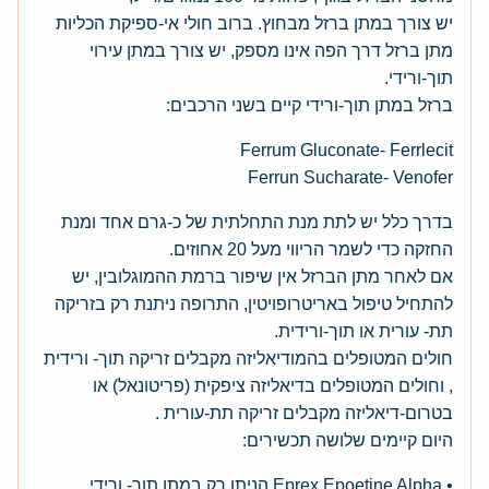
יש צורך במתן ברזל מבחוץ. ברוב חולי אי-ספיקת הכליות
מתן ברזל דרך הפה אינו מספק, יש צורך במתן עירוי
תוך-ורידי.
ברזל במתן תוך-ורידי קיים בשני הרכבים:
Ferrum Gluconate- Ferrlecit
Ferrun Sucharate- Venofer
בדרך כלל יש לתת מנת התחלתית של כ-גרם אחד ומנת
החזקה כדי לשמר הריווי מעל 20 אחוזים.
אם לאחר מתן הברזל אין שיפור ברמת ההמוגלובין, יש
להתחיל טיפול באריטרופויטין, התרופה ניתנת רק בזריקה
תת- עורית או תוך-ורידית.
חולים המטופלים בהמודיאליזה מקבלים זריקה תוך- ורידית
, וחולים המטופלים בדיאליזה ציפקית (פריטונאל) או
בטרום-דיאליזה מקבלים זריקה תת-עורית .
היום קיימים שלושה תכשירים:
• Eprex Epoetine Alpha הניתן רק במתן תוך- ורידי.