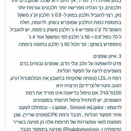
במזון ואפילו דרך הוריד, אך היום ידוע שככל שמקבלים יותר
חלבונים, כך הכליה מפרישה יותר חלבונים וגורמת יותר
נזק, רצוי להגביל חלבון במזון ל- 0.8 ג' חלבון /ק"ג משקל
בתוספת כמות החלבון שמופרש בשתן. לדוגמה, חולה
השוקל 70 ק"ג ומפריש 4 ג' חלבון משתן ביממה, יש להגביל
ל-70 כפול 0.8 = 56 ג' חלבון לפי המשקל ועוד 4 ג'
(המופרש בשתן) : סך הכול 60 ג' חלבון בתזונה ביממה.
3. איזון שומנים
פרט להשפעה על הלב וכלי הדם, שומנים גבוהים בדם
משפיעים לרעה על תפקוד הכליות.
רמת ה-LDL (נוסחה שלוקחת בחשבון את הכולסטרול הרע,
הטוב והטריגליצרידים) הרצויה היא
100מ"ג/דל. אם טיפול בדיאטה אינו מוריד את רמת
השומנים, יש להתחיל טיפול תרופתי בסטטינים
לדוגמא : Lipitorאו Lipidal , Simovil – ובמהלכו לעקוב
אחר תפקוד הכליות , הכבד ורמת CPK(אנזים שריר), שכן
תופעות לוואי אפשרויות של תרופות אלה הן פגיעה בשריר
(מיופתיה ו- Rhabdomyolysis) ופגיעה בתפקוד הכבד,