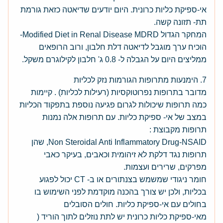
אי-ספיקת כליות כרונית. היום יודעים שדיאטה כזאת גורמת
תת- תזונה קשה.
המחקר הגדול Modified Diet in Renal Disease MDRD-
הוכיח ערך מוגבל לדיאטה דלת חלבון, ורוב הרופאים
ממליצים היום על הגבלה ל- 0.8 ג' חלבון לקילוגרם משקל.
7. הימנעות מתרופות הגורמות נזק לכליות
מדובר בתרופות נפרוטוקסיות (רעילות לכליות) . קיימות
כמה תרופות שיכולות לגרום פגיעה נוספת בתפקוד הכליות
במצב של אי- ספיקת כליות. עם תרופות אלה נמנות
תרופות מקבוצת :
Non Steroidal Anti Inflammatory Drug-NSAID, שהן
תרופות נגד דלקת לא זיהומית וכאבים, בעיקר כאבי
מפרקים, שרירים ועצמות.
חומר ניגודי שמשמש בצנתורים או ב- CT יכול לפגוע
בכליות, ולכן יש צורך בהכנה מוקדמת לפני השימוש בו
בחולים עם אי-ספיקת כליות. חולים הסובלים
מאי-ספיקת כליות כרונית יש לתת נוזלים לתוך הוריד (