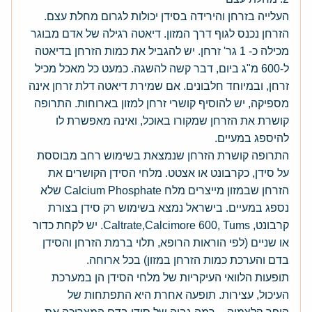
העלייה בזרחן והירידה בסידן יכולות לגרום מחלת עצם.
הזרחן נכנס לגוף דרך המזון. דיאטה רגילה של אדם מבוגר
מכילה כ- 1 גר' זרחן. יש להגביל את כמות הזרחן בדיאטה
ל-600 מ"ג ביום, דבר קשה להשגה. כמעט כל מאכל מכיל
זרחן, ובמיוחד חלבונים. אם שמירת דיאטה דלת זרחן אינה
מספיקה, יש להוסיף קושרי זרחן למזון בארוחות. התרופה
קושרת את הזרחן שמקורו באוכל, ואינה מאפשרת לו
להיספג במעיים.
התרופה קושרת הזרחן שנמצאת בשימוש רחב מבוססת
על סידן, כקרבונט או אצטט. מלחי הסידן הקושרים את
הזרחן שבמזון מייצרים מלח Calcium Phosphate שלא
נספג במעיים. בישראל נמצא בשימוש רק סידן בצורת
קרבונט, Caltrate,Calcimore 600, Tums. יש לקחת כדור
או שניים (לפי הוראות הרופא, תלוי ברמת הזרחן והסידן
בדם והערכת כמות הזרחן במזון) בכל ארוחה.
תופעות הלוואי העיקריות של מלחי הסידן הן במערכת
העיכול, עצירות. תופעה אחרת היא התפתחות של