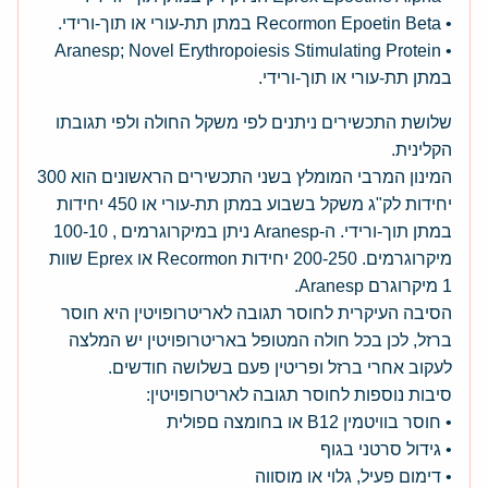
• Recormon Epoetin Beta במתן תת-עורי או תוך-ורידי.
• Aranesp; Novel Erythropoiesis Stimulating Protein
במתן תת-עורי או תוך-ורידי.
שלושת התכשירים ניתנים לפי משקל החולה ולפי תגובתו
הקלינית.
המינון המרבי המומלץ בשני התכשירים הראשונים הוא 300
יחידות לק"ג משקל בשבוע במתן תת-עורי או 450 יחידות
במתן תוך-ורידי. ה-Aranesp ניתן במיקרוגרמים , 100-10
מיקרוגרמים. 200-250 יחידות Recormon או Eprex שוות
1 מיקרוגרם Aranesp.
הסיבה העיקרית לחוסר תגובה לאריטרופויטין היא חוסר
ברזל, לכן בכל חולה המטופל באריטרופויטין יש המלצה
לעקוב אחרי ברזל ופריטין פעם בשלושה חודשים.
סיבות נוספות לחוסר תגובה לאריטרופויטין:
• חוסר בוויטמין B12 או בחומצה םפולית
• גידול סרטני בגוף
• דימום פעיל, גלוי או מוסווה