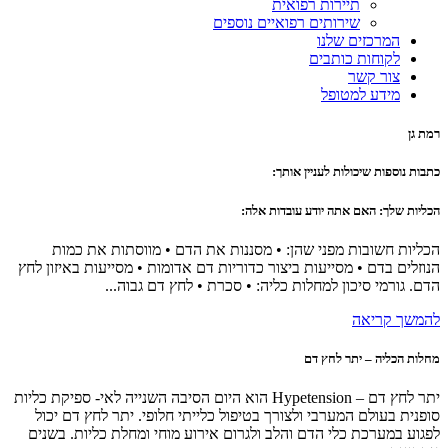
תיירות רפואית
שירותים רפואיים נוספים
המרכזים שלנו
לקוחות כותבים
צור קשר
מידע למטופל
רמת גן
כתבות נוספות שיכולות לעניין אותך:
הכליות שלך: האם אתה יודע עובדות אלה:
הכליות חשובות מפני שהן: • מסננות את הדם • מווסתות את כמות
הנוזלים בדם • מסייעות ביצור כדוריות דם אדומות • מסייעות באיזון לחץ
הדם. גורמי סיכון למחלות כליה: • סכרת • לחץ דם גבוה...
להמשך קריאה
מחלות הכליה – יתר לחץ דם
יתר לחץ דם – Hypetension הוא היום הסיבה השנייה לאי- ספיקת כליות
סופנית בעולם המערבי ולצורך בטיפול כלייתי חלופי. יתר לחץ דם יכול
לפגוע במערכת כלי הדם והלב ולגרום אירוע מוחי ומחלת כליות. בשנים